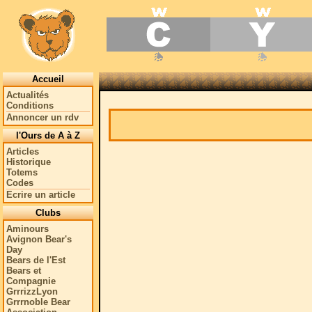
Accueil
Actualités
Conditions
Annoncer un rdv
l'Ours de A à Z
Articles
Historique
Totems
Codes
Ecrire un article
Clubs
Aminours
Avignon Bear's
Day
Bears de l'Est
Bears et
Compagnie
GrrrizzLyon
Grrrnoble Bear