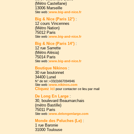
(Métro Castellane)
13006 Marseille
Site web :
www.big-and-nice.fr
Big & Nice (Paris 12°)
:
12 cours Vincennes
(Métro Nation)
75012 Paris
Site web :
www.big-and-nice.fr
Big & Nice (Paris 14°)
:
12 rue Sarrette
(Métro Alésia)
75014 Paris
Site web :
www.big-and-nice.fr
Boutique Nikinos
:
30 rue boutonnet
34400 Lunel
N° de tel :+33(0)667094946
Site web :
www.nikinos.com
Cliquez ici
pour contacter ce lieu par mail
De Long En Large
:
30, boulevard Beaumarchais
(métro Bastille)
75011 Paris
Site web :
www.delongenlarge.com
Monde des Peluches (Le)
:
1 rue Baronie
31000 Toulouse