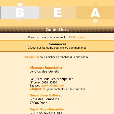
Guide Ours
Vous avez lieu à nous soumettre ?
Cliquez ici
.
Commerces
(Cliquer sur les noms pour lire les commentaires)
Cliquez ici
pour afficher en fonction du code postal.
Altamura Immobilier
:
57 Clos des Genêts
34570 Murviel les Montpellier
N° de tel :0618432450
Site web :
www.altamura.fr
Cliquez ici
pour contacter ce lieu par mail
Bears'Shop Gallery
:
5 rue des Lombards
75004 Paris
Big & Nice (Marseille)
:
55/57 boulevard Baille