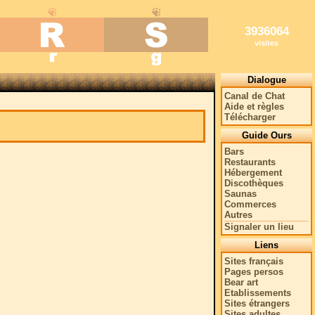
3936064
visites
Dialogue
Canal de Chat
Aide et règles
Télécharger
Guide Ours
Bars
Restaurants
Hébergement
Discothèques
Saunas
Commerces
Autres
Signaler un lieu
Liens
Sites français
Pages persos
Bear art
Etablissements
Sites étrangers
Sites adultes